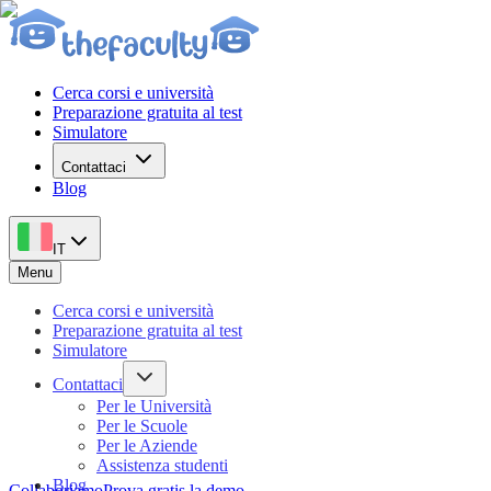
Cerca corsi e università
Preparazione gratuita al test
Simulatore
Contattaci
Blog
IT
Menu
Cerca corsi e università
Preparazione gratuita al test
Simulatore
Contattaci
Per le Università
Per le Scuole
Per le Aziende
Assistenza studenti
Blog
Collaboriamo
Prova gratis la demo