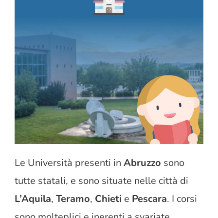
Le Università presenti in
Abruzzo
sono
tutte statali, e sono situate nelle città di
L’Aquila
,
Teramo
,
Chieti
e
Pescara
. I corsi
sono molteplici e inerenti a svariate